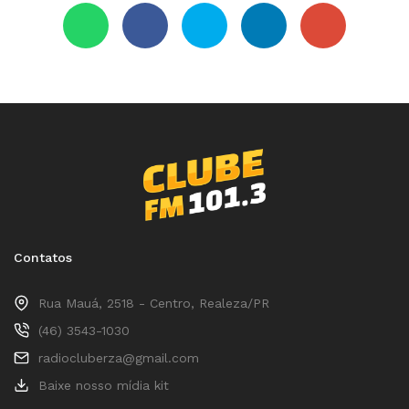
Contatos
Rua Mauá, 2518 - Centro, Realeza/PR
(46) 3543-1030
radiocluberza@gmail.com
Baixe nosso mídia kit