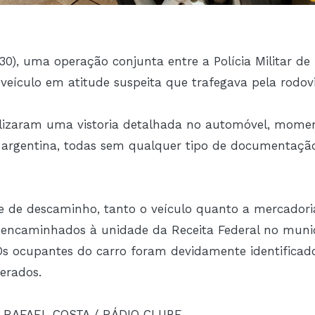
0), uma operação conjunta entre a Polícia Militar de 
eículo em atitude suspeita que trafegava pela rodovi
ealizaram uma vistoria detalhada no automóvel, mom
 argentina, todas sem qualquer tipo de documentação
e de descaminho, tanto o veículo quanto a mercador
, encaminhados à unidade da Receita Federal no mun
Os ocupantes do carro foram devidamente identificado
berados.
O: RAFAEL COSTA / RÁDIO CLUBE