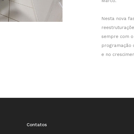
Marco.
Nesta nova fa
reestruturaçõe
sempre com o 
programação d
e no crescimen
Contatos