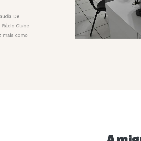
laudia De
 Rádio Clube
ez mais como
A mig