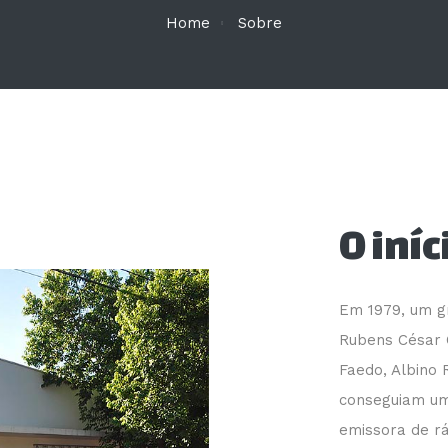
Home
Sobre
O iníc
Em 1979, um g
Rubens César C
Faedo, Albino R
conseguiam um
emissora de r