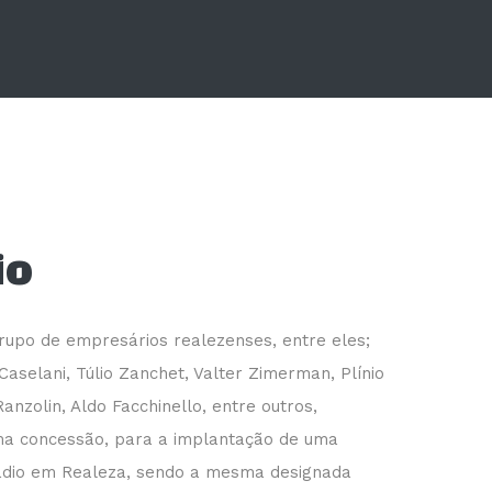
io
rupo de empresários realezenses, entre eles;
aselani, Túlio Zanchet, Valter Zimerman, Plínio
anzolin, Aldo Facchinello, entre outros,
a concessão, para a implantação de uma
ádio em Realeza, sendo a mesma designada