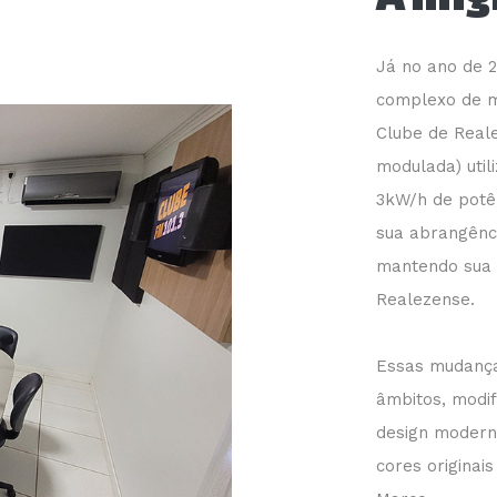
Já no ano de 
complexo de mi
Clube de Real
modulada) util
3kW/h de potê
sua abrangênci
mantendo sua 
Realezense.
Essas mudança
âmbitos, modi
design modern
cores originai